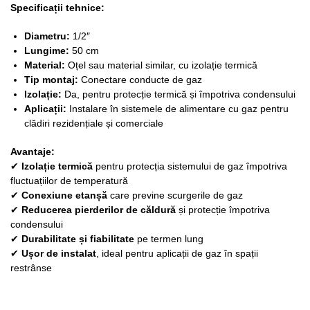
Specificații tehnice:
Diametru:
1/2″
Lungime:
50 cm
Material:
Oțel sau material similar, cu izolație termică
Tip montaj:
Conectare conducte de gaz
Izolație:
Da, pentru protecție termică și împotriva condensului
Aplicații:
Instalare în sistemele de alimentare cu gaz pentru
clădiri rezidențiale și comerciale
Avantaje:
✔
Izolație termică
pentru protecția sistemului de gaz împotriva
fluctuațiilor de temperatură
✔
Conexiune etanșă
care previne scurgerile de gaz
✔
Reducerea pierderilor de căldură
și protecție împotriva
condensului
✔
Durabilitate și fiabilitate
pe termen lung
✔
Ușor de instalat
, ideal pentru aplicații de gaz în spații
restrânse