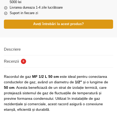
5000 lei
Livrarea dureaza 1-4 zile lucrătoare
Suport in fiecare zi
Aveți întrebări la acest produs?
Descriere
Recenzii
0
Racordul de gaz
MF 1/2 L 50 cm
este ideal pentru conectarea
conductelor de gaz, având un diametru de
1/2″
și o lungime de
50 cm
. Acesta beneficiază de un strat de izolație termică, care
protejează sistemul de gaz de fluctuațiile de temperatură și
previne formarea condensului. Utilizat în instalațiile de gaz
rezidențiale și comerciale, acest racord asigură o conexiune
etanșă, eficientă și durabilă.