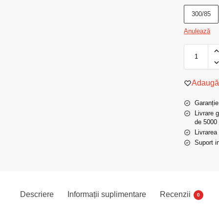
300/85
Anulează
Adaugă 
Garanție
Livrare 
de 5000 
Livrarea
Suport in
Descriere
Informații suplimentare
Recenzii
0