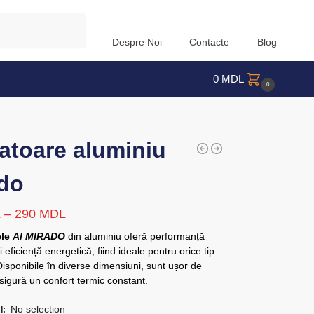
Caută
Despre Noi
Contacte
Blog
0
MDL
0
atoare aluminiu
do
L
–
290
MDL
ele
Al MIRADO
din aluminiu oferă performanță
 eficiență energetică, fiind ideale pentru orice tip
Disponibile în diverse dimensiuni, sunt ușor de
 asigură un confort termic constant.
No selection
I
: