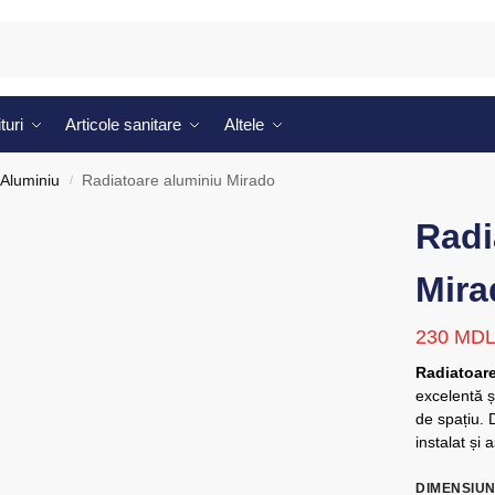
turi
Articole sanitare
Altele
Aluminiu
Radiatoare aluminiu Mirado
/
Radi
Mira
230
MD
Radiatoar
excelentă și
de spațiu. 
instalat și
DIMENSIUN