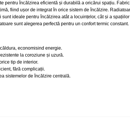
te pentru încălzirea eficientă și durabilă a oricărui spațiu. Fabri
mă, fiind ușor de integrat în orice sistem de încălzire. Radiatoa
i sunt ideale pentru încălzirea atât a locuințelor, cât și a spațiil
toare sunt alegerea perfectă pentru un confort termic constant.
d căldura, economisind energie.
rezistente la coroziune și uzură.
rice tip de interior.
icient, fără complicații.
ea sistemelor de încălzire centrală.