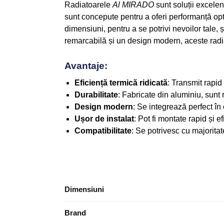
Radiatoarele
Al MIRADO
sunt soluții excelen
sunt concepute pentru a oferi performanță opti
dimensiuni, pentru a se potrivi nevoilor tale, ș
remarcabilă și un design modern, aceste radia
Avantaje:
Eficiență termică ridicată
: Transmit rapi
Durabilitate
: Fabricate din aluminiu, sunt 
Design modern
: Se integrează perfect în o
Ușor de instalat
: Pot fi montate rapid și ef
Compatibilitate
: Se potrivesc cu majoritat
Dimensiuni
Brand