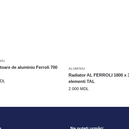
NIU
toare de aluminiu Ferroli 700
ALUMINIU
Radiator AL FERROLI 1800 x 
DL
elementi TAL
2.000
MDL
e
Ne puteți urmări: