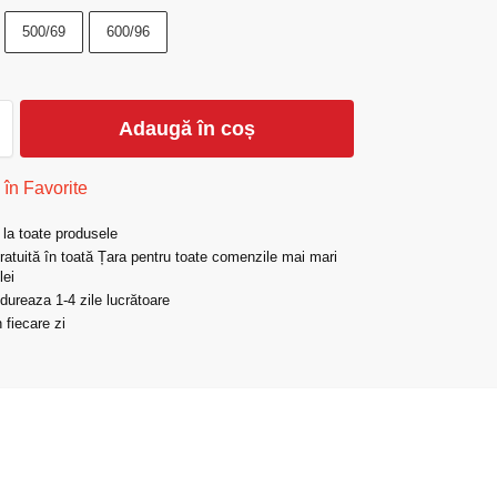
500/69
600/96
Adaugă în coș
în Favorite
 la toate produsele
gratuită în toată Țara pentru toate comenzile mai mari
lei
 dureaza 1-4 zile lucrătoare
 fiecare zi