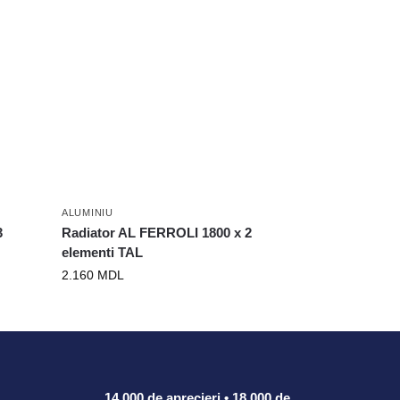
ALUMINIU
3
Radiator AL FERROLI 1800 x 2
elementi TAL
2.160
MDL
14.000 de aprecieri • 18.000 de