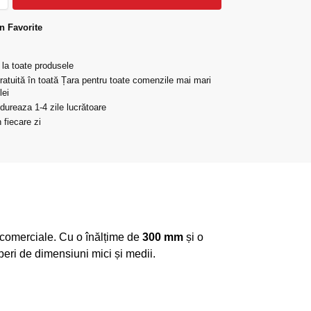
n Favorite
 la toate produsele
gratuită în toată Țara pentru toate comenzile mai mari
lei
 dureaza 1-4 zile lucrătoare
 fiecare zi
au comerciale. Cu o înălțime de
300 mm
și o
peri de dimensiuni mici și medii.