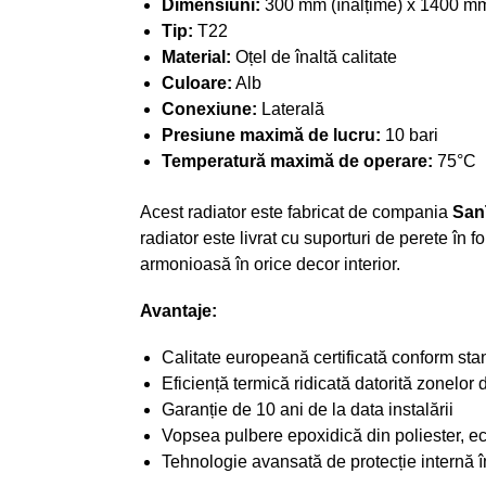
Dimensiuni:
300 mm (înălțime) x 1400 mm
Tip:
T22
Material:
Oțel de înaltă calitate
Culoare:
Alb
Conexiune:
Laterală
Presiune maximă de lucru:
10 bari
Temperatură maximă de operare:
75°C
Acest radiator este fabricat de compania
San
radiator este livrat cu suporturi de perete în 
armonioasă în orice decor interior.
Avantaje:
Calitate europeană certificată conform st
Eficiență termică ridicată datorită zonelor
Garanție de 10 ani de la data instalării
Vopsea pulbere epoxidică din poliester, ec
Tehnologie avansată de protecție internă î