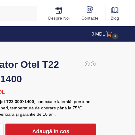
Caută
Despre Noi
Contacte
Blog
0
MDL
0
ator Otel T22
×1400
DL
țel T22 300×1400
, conexiune laterală, presiune
bari, temperatură de operare până la 75°C.
perioară și garanție de 10 ani.
Adaugă în coș