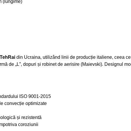
 (lungime)
TehRai
din Ucraina, utilizând linii de producție italiene, ceea c
formă de „L”, dopuri și robinet de aerisire (Maievski). Designul mo
andardului ISO 9001-2015
 de convecție optimizate
ologică și rezistentă
mpotriva coroziunii