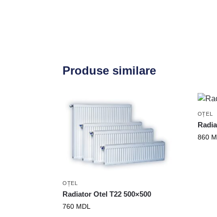
Produse similare
OȚEL
Radia
860
M
OȚEL
Radiator Otel T22 500×500
760
MDL