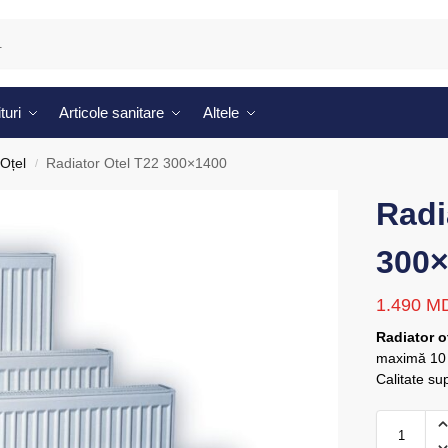
turi
Articole sanitare
Altele
Oțel
Radiator Otel T22 300×1400
/
Radi
300
1.490
M
Radiator o
maximă 10 
Calitate su