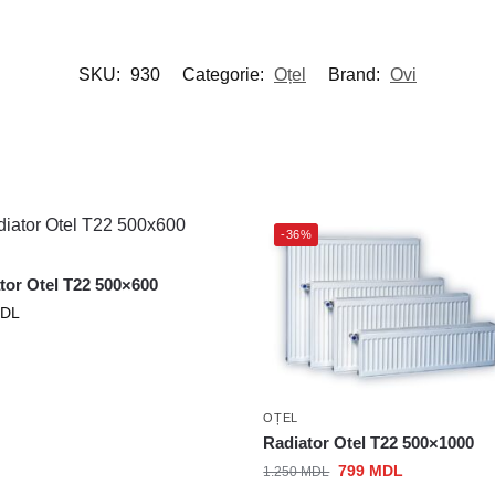
SKU:
930
Categorie:
Oțel
Brand:
Ovi
-36%
tor Otel T22 500×600
DL
OȚEL
Radiator Otel T22 500×1000
799
MDL
1.250
MDL