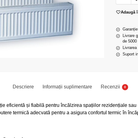
Adaugă î
Garanție
Livrare 
de 5000 
Livrarea
Suport in
Descriere
Informații suplimentare
Recenzii
0
ie eficientă și fiabilă pentru încălzirea spațiilor rezidențiale s
 putere termică adecvată pentru a asigura confortul termic în încă