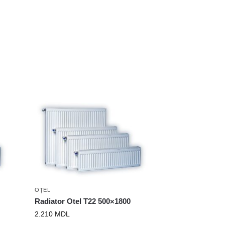
OȚEL
Radiator Otel T22 500×1800
2.210
MDL