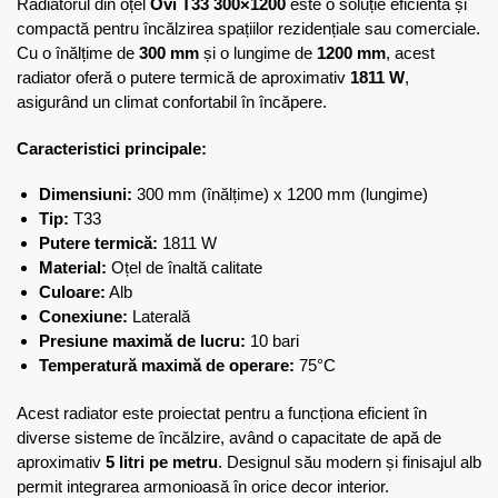
Radiatorul din oțel
Ovi T33 300×1200
este o soluție eficientă și
compactă pentru încălzirea spațiilor rezidențiale sau comerciale.
Cu o înălțime de
300 mm
și o lungime de
1200 mm
, acest
radiator oferă o putere termică de aproximativ
1811 W
,
asigurând un climat confortabil în încăpere.
Caracteristici principale:
Dimensiuni:
300 mm (înălțime) x 1200 mm (lungime)
Tip:
T33
Putere termică:
1811 W
Material:
Oțel de înaltă calitate
Culoare:
Alb
Conexiune:
Laterală
Presiune maximă de lucru:
10 bari
Temperatură maximă de operare:
75°C
Acest radiator este proiectat pentru a funcționa eficient în
diverse sisteme de încălzire, având o capacitate de apă de
aproximativ
5 litri pe metru
. Designul său modern și finisajul alb
permit integrarea armonioasă în orice decor interior.