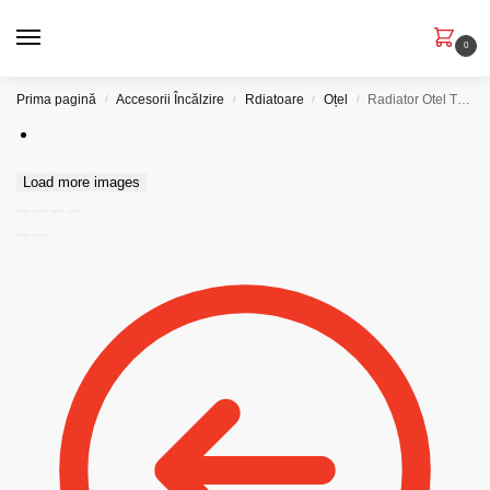
0
Prima pagină
Accesorii Încălzire
Rdiatoare
Oțel
Radiator Otel T33 300×1200
/
/
/
/
Load more images