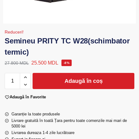
Reduceri!
Semineu PRITY TC W28(schimbator
termic)
25.500
MDL
27.800
MDL
-8%
Adaugă în coș
Adaugă în Favorite
Garanție la toate produsele
Livrare gratuită în toată Țara pentru toate comenzile mai mari de
5000 lei
Livrarea dureaza 1-4 zile lucrătoare