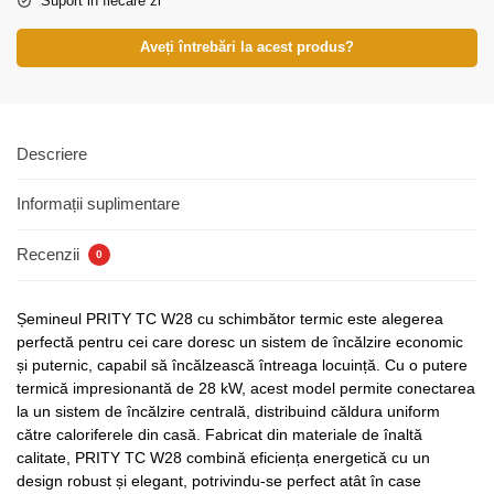
Suport in fiecare zi
Aveți întrebări la acest produs?
Descriere
Informații suplimentare
Recenzii
0
Șemineul PRITY TC W28 cu schimbător termic este alegerea
perfectă pentru cei care doresc un sistem de încălzire economic
și puternic, capabil să încălzească întreaga locuință. Cu o putere
termică impresionantă de 28 kW, acest model permite conectarea
la un sistem de încălzire centrală, distribuind căldura uniform
către caloriferele din casă. Fabricat din materiale de înaltă
calitate, PRITY TC W28 combină eficiența energetică cu un
design robust și elegant, potrivindu-se perfect atât în case