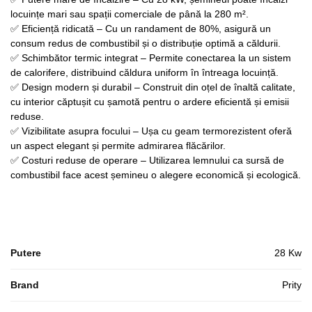
locuințe mari sau spații comerciale de până la 280 m².
✅ Eficiență ridicată – Cu un randament de 80%, asigură un
consum redus de combustibil și o distribuție optimă a căldurii.
✅ Schimbător termic integrat – Permite conectarea la un sistem
de calorifere, distribuind căldura uniform în întreaga locuință.
✅ Design modern și durabil – Construit din oțel de înaltă calitate,
cu interior căptușit cu șamotă pentru o ardere eficientă și emisii
reduse.
✅ Vizibilitate asupra focului – Ușa cu geam termorezistent oferă
un aspect elegant și permite admirarea flăcărilor.
✅ Costuri reduse de operare – Utilizarea lemnului ca sursă de
combustibil face acest șemineu o alegere economică și ecologică.
Putere
28 Kw
Brand
Prity