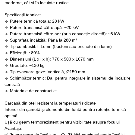
moderne, cât și în locuințe rustice.
Specificații tehnice:
🔹 Putere termică totală: 28 kW
🔹 Putere transmisă către apă: ~20 kW
🔹 Putere transmisă către aer (prin convecție directă): ~8 kW
🔹 Suprafață încălzită: Până la 280 m²
🔹 Tip combustibil: Lemn (bușteni sau brichete din lemn)
🔹 Eficiență: ~80%
🔹 Dimensiuni (L x l x h): 770 x 500 x 1070 mm
🔹 Greutate: ~130 kg
🔹 Tip evacuare gaze: Verticală, Ø150 mm
🔹 Schimbător termic: Da, pentru integrare în sistemul de încălzire
centrală
🔹 Materiale de construcție:
Carcasă din oțel rezistent la temperaturi ridicate
Interior din șamotă și elemente din fontă pentru retenție termică
optimă
Ușă cu geam termorezistent pentru vizibilitate asupra focului
Avantaje:
✅ Putere mare de încălzire – Cu 28 kW, șemineul poate încălzi