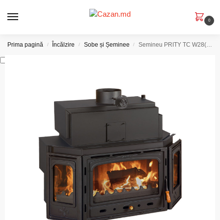
0
Prima pagină
Încălzire
Sobe și Șeminee
Semineu PRITY TC W28(schimbator termic)
/
/
/