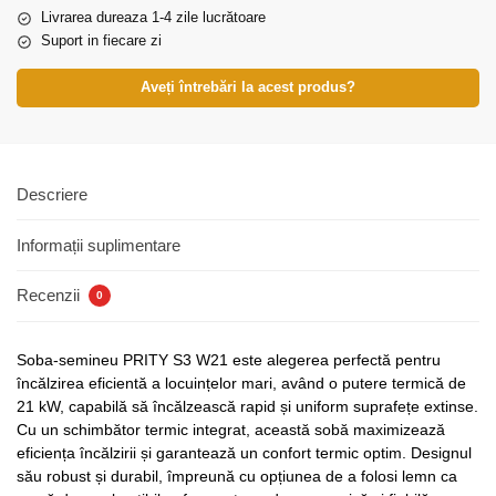
Livrarea dureaza 1-4 zile lucrătoare
Suport in fiecare zi
Aveți întrebări la acest produs?
Descriere
Informații suplimentare
Recenzii
0
Soba-semineu PRITY S3 W21 este alegerea perfectă pentru
încălzirea eficientă a locuințelor mari, având o putere termică de
21 kW, capabilă să încălzească rapid și uniform suprafețe extinse.
Cu un schimbător termic integrat, această sobă maximizează
eficiența încălzirii și garantează un confort termic optim. Designul
său robust și durabil, împreună cu opțiunea de a folosi lemn ca