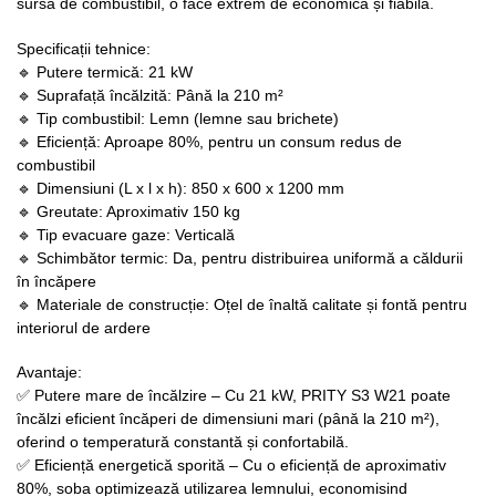
sursă de combustibil, o face extrem de economică și fiabilă.
Specificații tehnice:
🔹 Putere termică: 21 kW
🔹 Suprafață încălzită: Până la 210 m²
🔹 Tip combustibil: Lemn (lemne sau brichete)
🔹 Eficiență: Aproape 80%, pentru un consum redus de
combustibil
🔹 Dimensiuni (L x l x h): 850 x 600 x 1200 mm
🔹 Greutate: Aproximativ 150 kg
🔹 Tip evacuare gaze: Verticală
🔹 Schimbător termic: Da, pentru distribuirea uniformă a căldurii
în încăpere
🔹 Materiale de construcție: Oțel de înaltă calitate și fontă pentru
interiorul de ardere
Avantaje:
✅ Putere mare de încălzire – Cu 21 kW, PRITY S3 W21 poate
încălzi eficient încăperi de dimensiuni mari (până la 210 m²),
oferind o temperatură constantă și confortabilă.
✅ Eficiență energetică sporită – Cu o eficiență de aproximativ
80%, soba optimizează utilizarea lemnului, economisind