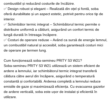
combustibil și reducând costurile de încălzire.
✅ Design robust și elegant – Realizată din oțel și fontă, soba
oferă durabilitate și un aspect estetic, potrivit pentru orice tip de
interior.
✅ Schimbător termic integrat – Schimbătorul termic permite o
distribuire uniformă a căldurii, asigurând un confort termic de
lungă durată în întreaga încăpere.
✅ Costuri de operare reduse – Având ca sursă de energie lemnul,
un combustibil natural și accesibil, soba garantează costuri mici
de operare pe termen lung.
Cum funcționează soba-semineu PRITY S3 W21?
Soba-semineu PRITY S3 W21 utilizează un sistem eficient de
ardere a lemnului, iar schimbătorul termic integrat transferă
căldura către aerul din încăpere, asigurând o temperatură
constantă și confortabilă. Arderea completă a lemnului reduce
emisiile de gaze și maximizează eficiența. Cu evacuarea gazelor
de ardere verticală, soba este ușor de instalat și eficientă în
utilizare.