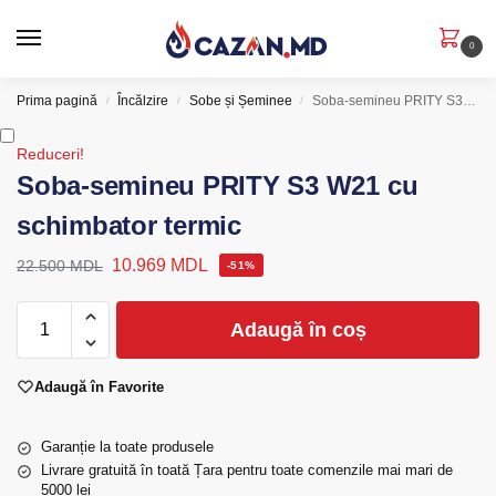
0
Prima pagină
Încălzire
Sobe și Șeminee
Soba-semineu PRITY S3 W21 cu schimbator termic
/
/
/
Reduceri!
Soba-semineu PRITY S3 W21 cu
schimbator termic
10.969
MDL
22.500
MDL
-51%
Adaugă în coș
Adaugă în Favorite
Garanție la toate produsele
Livrare gratuită în toată Țara pentru toate comenzile mai mari de
5000 lei