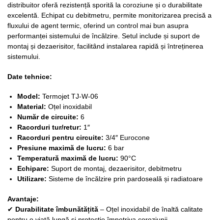
distribuitor oferă rezistență sporită la coroziune și o durabilitate
excelentă. Echipat cu debitmetru, permite monitorizarea precisă a
fluxului de agent termic, oferind un control mai bun asupra
performanței sistemului de încălzire. Setul include și suport de
montaj și dezaerisitor, facilitând instalarea rapidă și întreținerea
sistemului.
Date tehnice:
Model:
Termojet TJ-W-06
Material:
Oțel inoxidabil
Număr de circuite:
6
Racorduri tur/retur:
1″
Racorduri pentru circuite:
3/4″ Eurocone
Presiune maximă de lucru:
6 bar
Temperatură maximă de lucru:
90°C
Echipare:
Suport de montaj, dezaerisitor, debitmetru
Utilizare:
Sisteme de încălzire prin pardoseală și radiatoare
Avantaje:
✔
Durabilitate îmbunătățită
– Oțel inoxidabil de înaltă calitate
pentru o viață lungă și protecție împotriva coroziunii.