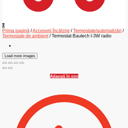
0
Prima pagină
/
Accesorii Încălzire
/
Termostate/automatizări
/
Termostate de ambient
/
Termostat Bautech I-3W radio
Load more images
Adaugă în coș