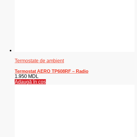
Termostate de ambient
Termostat AERO TP608RF – Radio
1.950
MDL
Adaugă în coș