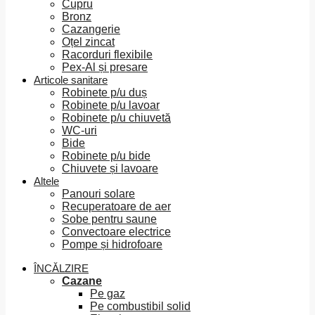
Cupru
Bronz
Cazangerie
Oțel zincat
Racorduri flexibile
Pex-Al și presare
Articole sanitare
Robinete p/u duș
Robinete p/u lavoar
Robinete p/u chiuvetă
WC-uri
Bide
Robinete p/u bide
Chiuvete și lavoare
Altele
Panouri solare
Recuperatoare de aer
Sobe pentru saune
Convectoare electrice
Pompe și hidrofoare
ÎNCĂLZIRE
Cazane
Pe gaz
Pe combustibil solid