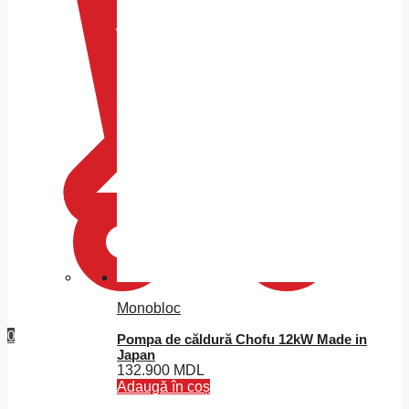
Monobloc
0
Pompa de căldură Chofu 12kW Made in
Japan
132.900
MDL
Adaugă în coș