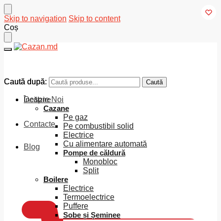
Skip to navigation
Skip to content
Coș
Caută după:
Caută după:
Caută
Caută
Despre Noi
Încălzire
Cazane
Pe gaz
Contacte
Pe combustibil solid
Electrice
Cu alimentare automată
Blog
Pompe de căldură
Monobloc
Split
0
MDL
Boilere
Electrice
Termoelectrice
Puffere
Sobe și Șeminee