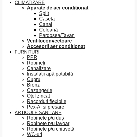
CLIMATIZARE
Aparate de aer conditionat
Split
Caseta
Canal
Coloană
Pardosea/Tavan
Ventiloconvectoare
Accesorii aer conditionat
FURNITURI
PPR
Robineți
Canalizare
Instalații apă potabilă
Cupru
Bronz
Cazangerie
Oțel zincat
Racorduri flexibile
Pex-Al și presare
ARTICOLE SANITARE
Robinete p/u duș
Robinete p/u lavoar
Robinete p/u chiuvetă
WC-uri