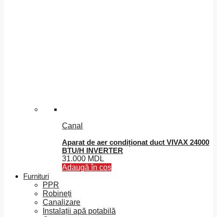
Canal
Aparat de aer condiționat duct VIVAX 24000
BTU/H INVERTER
31.000
MDL
Adaugă în coș
Furnituri
PPR
Robineți
Canalizare
Instalații apă potabilă