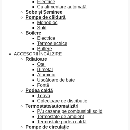
Electrice
Cu alimentare automată
Sobe și Șeminee
Pompe de căldură
Monobloc
Split
Boilere
Electrice
Termoelectrice
Puffere
ACCESORII ÎNCĂLZIRE
Rdiatoare
Oțel
Bimetal
Aluminiu
Uscătoare de baie
Fontă
Podea caldă
Țeavă
Colectoare de distribuție
Termostate/automatizări
P/u cazane pe combustibil solid
Termostate de ambient
Termostate podea caldă
Pompe de circulație