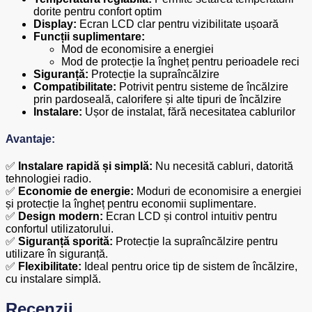
dorite pentru confort optim
Display:
Ecran LCD clar pentru vizibilitate ușoară
Funcții suplimentare:
Mod de economisire a energiei
Mod de protecție la îngheț pentru perioadele reci
Siguranță:
Protecție la supraîncălzire
Compatibilitate:
Potrivit pentru sisteme de încălzire
prin pardoseală, calorifere și alte tipuri de încălzire
Instalare:
Ușor de instalat, fără necesitatea cablurilor
Avantaje:
✅
Instalare rapidă și simplă:
Nu necesită cabluri, datorită
tehnologiei radio.
✅
Economie de energie:
Moduri de economisire a energiei
și protecție la îngheț pentru economii suplimentare.
✅
Design modern:
Ecran LCD și control intuitiv pentru
confortul utilizatorului.
✅
Siguranță sporită:
Protecție la supraîncălzire pentru
utilizare în siguranță.
✅
Flexibilitate:
Ideal pentru orice tip de sistem de încălzire,
cu instalare simplă.
Recenzii