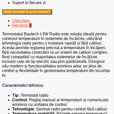
Suport in fiecare zi
Aveți întrebări la acest produs?
Descriere
Recenzii
0
Termostatul Bautech I-3W Radio este soluția ideală pentru
controlul temperaturii în sistemele de încălzire, utilizând
tehnologia radio pentru o instalare rapidă și fără cabluri.
Acesta permite reglarea precisă a temperaturii în încăperi,
fără necesitatea conectării la un sistem de cabluri complex,
fiind compatibil cu majoritatea sistemelor de încălzire,
inclusiv cele de tip electric sau prin pardoseală. Designul
său modern și funcționalitatea wireless aduc un plus de
confort și flexibilitate în gestionarea temperaturii din locuința
ta.
Caracteristici tehnice:
Tip:
Termostat radio
Control:
Reglaj manual al temperaturii și comunicare
wireless cu unitatea de control
Tehnologie:
Semnal radio pentru control fără cabluri
Temperatura reglabilă:
Permite setarea temperaturii