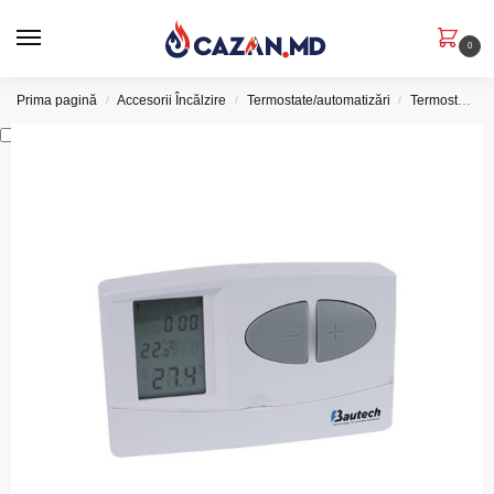
0
Prima pagină
Accesorii Încălzire
Termostate/automatizări
Termostate de ambient
/
/
/