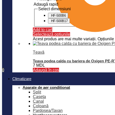
Adaugă rapid
Select dimensiuni
HF-500B6
HF-500B17
Add to cart
Selectează opțiunile
Acest produs are mai multe variații. Opțiunile 
Țeavă
Teava podea calda cu bariera de Oxigen PE-
7
MDL
0
Adaugă în coș
Climatizare
Aparate de aer conditionat
Split
Caseta
Canal
Coloană
Pardosea/Tavan