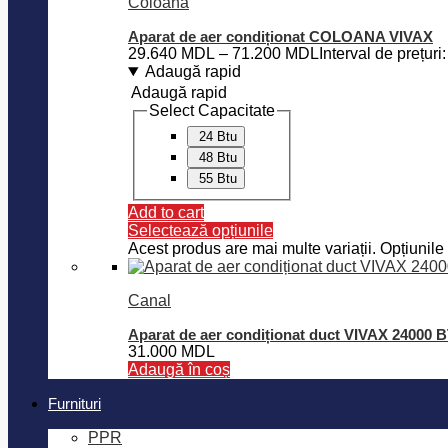
Coloană
Aparat de aer condiționat COLOANA VIVAX
29.640
MDL
–
71.200
MDL
Interval de prețu
Adaugă rapid
Adaugă rapid
Select Capacitate
24 Btu
48 Btu
55 Btu
Add to cart
Selectează opțiunile
Acest produs are mai multe variații. Opțiunile 
Canal
Aparat de aer condiționat duct VIVAX 24000
31.000
MDL
Adaugă în coș
Furnituri
PPR