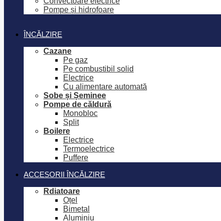
Convectoare electrice
Pompe și hidrofoare
ÎNCĂLZIRE
Cazane
Pe gaz
Pe combustibil solid
Electrice
Cu alimentare automată
Sobe și Șeminee
Pompe de căldură
Monobloc
Split
Boilere
Electrice
Termoelectrice
Puffere
ACCESORII ÎNCĂLZIRE
Rdiatoare
Oțel
Bimetal
Aluminiu