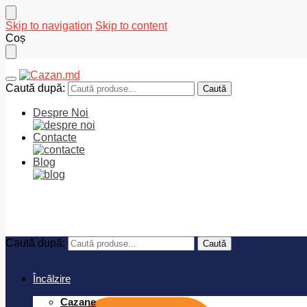
Skip to navigation
Skip to content
Coș
Caută după:
Caută
Despre Noi
Contacte
Blog
0
MDL
Caută după:
Caută
Încălzire
Cazane