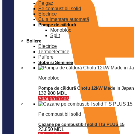
Pe gaz
Pe combustibil solid
Electrice
Cu alimentare automată
Pompe de căldură
Monobloc
Split
Boilere
Electrice
Termoelectrice
Puffere
Sobe și Șeminee
Monobloc
Pompa de căldură Chofu 12kW Made in Japan
132.900
MDL
Adaugă în coș
Pe combustibil solid
Cazane pe combustibil solid TIS PLUS 15
23.850
MDL