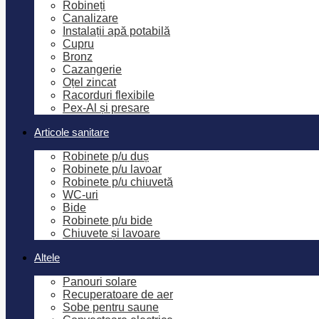
Robineți
Canalizare
Instalații apă potabilă
Cupru
Bronz
Cazangerie
Oțel zincat
Racorduri flexibile
Pex-Al și presare
Articole sanitare
Robinete p/u duș
Robinete p/u lavoar
Robinete p/u chiuvetă
WC-uri
Bide
Robinete p/u bide
Chiuvete și lavoare
Altele
Panouri solare
Recuperatoare de aer
Sobe pentru saune