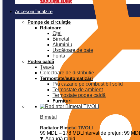
Adaugă în coș
Accesorii Încălzire
Pompe de circulație
Rdiatoare
Oțel
Bimetal
Aluminiu
Uscătoare de baie
Fontă
Podea caldă
Țeavă
Colectoare de distribuție
Termostate/automatizări
P/u cazane pe combustibil solid
Termostate de ambient
Termostate podea caldă
Furnituri
Bimetal
Radiator Bimetal TIVOLI
99
MDL
–
178
MDL
Interval de prețuri: 99 M
Adaugă rapid