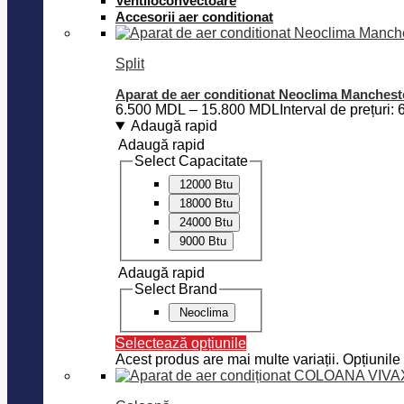
Ventiloconvectoare
Accesorii aer conditionat
Split
Aparat de aer conditionat Neoclima Manchest
6.500
MDL
–
15.800
MDL
Interval de prețur
Adaugă rapid
Adaugă rapid
Select Capacitate
12000 Btu
18000 Btu
24000 Btu
9000 Btu
Adaugă rapid
Select Brand
Neoclima
Selectează opțiunile
Acest produs are mai multe variații. Opțiunile 