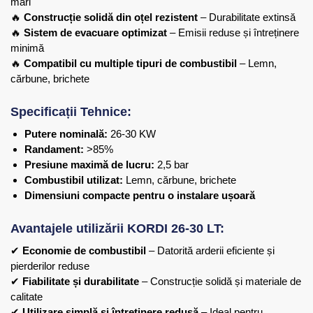
mari
🔥
Construcție solidă din oțel rezistent
– Durabilitate extinsă
🔥
Sistem de evacuare optimizat
– Emisii reduse și întreținere
minimă
🔥
Compatibil cu multiple tipuri de combustibil
– Lemn,
cărbune, brichete
Specificații Tehnice:
Putere nominală:
26-30 KW
Randament:
>85%
Presiune maximă de lucru:
2,5 bar
Combustibil utilizat:
Lemn, cărbune, brichete
Dimensiuni compacte pentru o instalare ușoară
Avantajele utilizării KORDI 26-30 LT:
✔
Economie de combustibil
– Datorită arderii eficiente și
pierderilor reduse
✔
Fiabilitate și durabilitate
– Construcție solidă și materiale de
calitate
✔
Utilizare simplă și întreținere redusă
– Ideal pentru