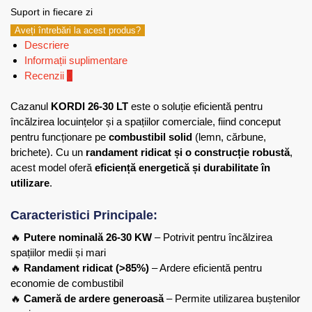
Suport in fiecare zi
Aveți întrebări la acest produs?
Descriere
Informații suplimentare
Recenzii
0
Cazanul
KORDI 26-30 LT
este o soluție eficientă pentru
încălzirea locuințelor și a spațiilor comerciale, fiind conceput
pentru funcționare pe
combustibil solid
(lemn, cărbune,
brichete). Cu un
randament ridicat și o construcție robustă
,
acest model oferă
eficiență energetică și durabilitate în
utilizare
.
Caracteristici Principale:
🔥
Putere nominală 26-30 KW
– Potrivit pentru încălzirea
spațiilor medii și mari
🔥
Randament ridicat (>85%)
– Ardere eficientă pentru
economie de combustibil
🔥
Cameră de ardere generoasă
– Permite utilizarea buștenilor