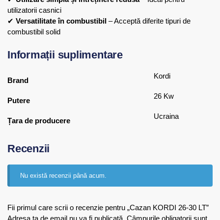
utilizatorii casnici
✔
Versatilitate în combustibil
– Acceptă diferite tipuri de
combustibil solid
Informații suplimentare
Kordi
Brand
26 Kw
Putere
Ucraina
Țara de producere
Recenzii
Nu există recenzii până acum.
Fii primul care scrii o recenzie pentru „Cazan KORDI 26-30 LT”
Adresa ta de email nu va fi publicată.
Câmpurile obligatorii sunt