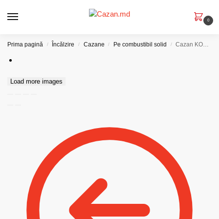
0
Prima pagină
Încălzire
Cazane
Pe combustibil solid
Cazan KORDI 26-30 LT
/
/
/
/
Load more images