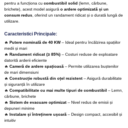
pentru a funcționa cu
combustibil solid
(lemn, cărbune,
brichete), acest model asigură
o ardere optimizată și un
consum redus
, oferind un randament ridicat și o durată lungă de
utilizare.
Caracteristici Principale:
🔥
Putere nominală de 40 KW
– Ideal pentru încălzirea spațiilor
medii și mari
🔥
Randament ridicat (≥ 85%)
– Costuri reduse de exploatare
datorită arderii eficiente
🔥
Cameră de ardere spațioasă
– Permite utilizarea buștenilor
de mari dimensiuni
🔥
Construcție robustă din oțel rezistent
– Asigură durabilitate
și siguranță în utilizare
🔥
Compatibilitate cu mai multe tipuri de combustibil
– Lemn,
cărbune, brichete
🔥
Sistem de evacuare optimizat
– Nivel redus de emisii și
depuneri minime
🔥
Instalare și întreținere ușoară
– Design compact, accesibil și
intuitiv