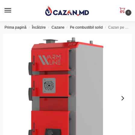
0
Prima pagină
Încălzire
Cazane
Pe combustibil solid
Cazan pe combustibil solid Warmline ECO 40 kw
/
/
/
/