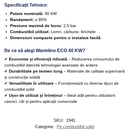
Specificații Tehnice:
Putere nominală:
40 KW
Randament:
≥ 85%
Presiune maximă de lucru:
2,5 bar
Combustibil utilizat:
Lemn, cărbune, brichete
Dimensiuni compacte pentru o instalare facilă
De ce să alegi Warmline ECO 40 KW?
✔
Economie și eficiență ridicată
– Reducerea consumului de
combustibil datorită tehnologiei avansate de ardere
✔
Durabilitate pe termen lung
– Materiale de calitate superioară
și construcție solidă
✔
Versatilitate în utilizare
– Funcționează cu diverse tipuri de
combustibil solid
✔
Ușor de utilizat și întreținut
– Ideal atât pentru utilizatorii
casnici, cât și pentru aplicații comerciale
SKU:
1941
Categorie:
Pe combustibil solid