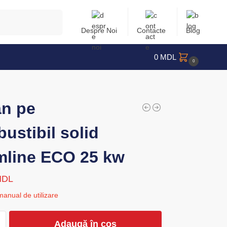
Caută
Despre Noi
Contacte
Blog
0
MDL
0
n pe
ustibil solid
line ECO 25 kw
MDL
ual de utilizare
Adaugă în coș