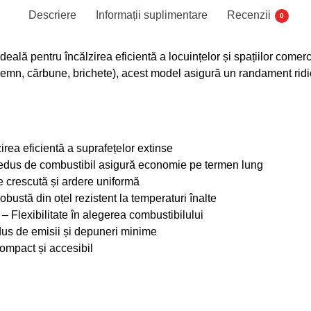
Descriere
Informații suplimentare
Recenzii
0
ideală pentru încălzirea eficientă a locuințelor și spațiilor comer
lemn, cărbune, brichete), acest model asigură un randament ridi
irea eficientă a suprafețelor extinse
dus de combustibil asigură economie pe termen lung
 crescută și ardere uniformă
obustă din oțel rezistent la temperaturi înalte
– Flexibilitate în alegerea combustibilului
dus de emisii și depuneri minime
ompact și accesibil