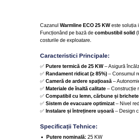
Cazanul
Warmline ECO 25 KW
este soluția 
Funcționând pe bază de
combustibil solid
(
costurile de exploatare.
Caracteristici Principale:
✅
Putere termică de 25 KW
– Asigură încălz
✅
Randament ridicat (≥ 85%)
– Consumul re
✅
Cameră de ardere spațioasă
– Autonomie
✅
Materiale de înaltă calitate
– Construcție r
✅
Compatibil cu lemn, cărbune și brichete
✅
Sistem de evacuare optimizat
– Nivel re
✅
Instalare și întreținere ușoară
– Design c
Specificații Tehnice:
Putere nominală:
25 KW