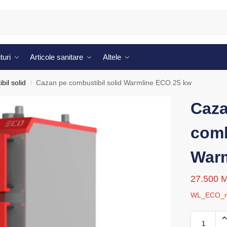
turi
Articole sanitare
Altele
bil solid
Cazan pe combustibil solid Warmline ECO 25 kw
/
Caza
comb
Warm
27.500
WL_ECO_man