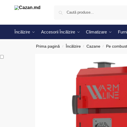
Încălzire
Accesorii Încălzire
Climatizare
Furni
Prima pagină
Încălzire
Cazane
Pe combusti
/
/
/