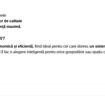
hete
or de calitate
iență maximă
KW?
onomică și eficientă
, fiind ideal pentru cei care doresc
un sistem
 îl fac o alegere inteligentă pentru orice gospodărie sau spațiu 