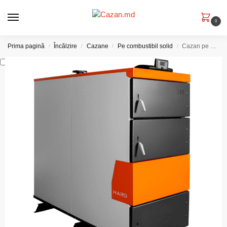
0
Prima pagină
Încălzire
Cazane
Pe combustibil solid
Cazan pe combustibil solid TIS HARD PLUS 300KW
/
/
/
/