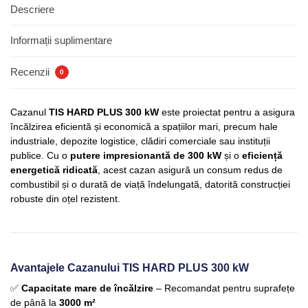
Descriere
Informații suplimentare
Recenzii
0
Cazanul
TIS HARD PLUS 300 kW
este proiectat pentru a asigura
încălzirea eficientă și economică a spațiilor mari, precum hale
industriale, depozite logistice, clădiri comerciale sau instituții
publice. Cu o
putere impresionantă de 300 kW
și o
eficiență
energetică ridicată
, acest cazan asigură un consum redus de
combustibil și o durată de viață îndelungată, datorită construcției
robuste din oțel rezistent.
Avantajele Cazanului TIS HARD PLUS 300 kW
✅
Capacitate mare de încălzire
– Recomandat pentru suprafețe
de până la
3000 m²