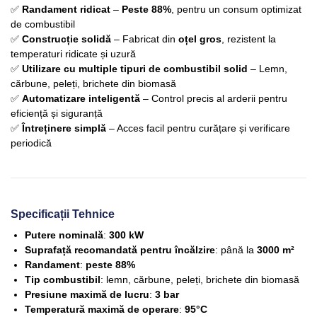
✅
Randament ridicat
–
Peste 88%
, pentru un consum optimizat
de combustibil
✅
Construcție solidă
– Fabricat din
oțel gros
, rezistent la
temperaturi ridicate și uzură
✅
Utilizare cu multiple tipuri de combustibil solid
– Lemn,
cărbune, peleți, brichete din biomasă
✅
Automatizare inteligentă
– Control precis al arderii pentru
eficiență și siguranță
✅
Întreținere simplă
– Acces facil pentru curățare și verificare
periodică
Specificații Tehnice
Putere nominală
:
300 kW
Suprafață recomandată pentru încălzire
: până la
3000 m²
Randament
:
peste 88%
Tip combustibil
: lemn, cărbune, peleți, brichete din biomasă
Presiune maximă de lucru
:
3 bar
Temperatură maximă de operare
:
95°C