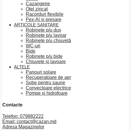
Cazangerie
Oțel zincat
Racorduri flexibile
Pex-Al și presare
ARTICOLE SANITARE
Robinete p/u duș
Robinete p/u lavoar
Robinete p/u chiuvetă
WC-uri
Bide
Robinete p/u bide
Chiuvete și lavoare
ALTELE
Panouri solare
Recuperatoare de aer
Sobe pentru saune
Convectoare electrice
Pompe și hidrofoare
Contacte
Telefon: 079882222
Email: contact@cazan.md
Adresa Magazinelor