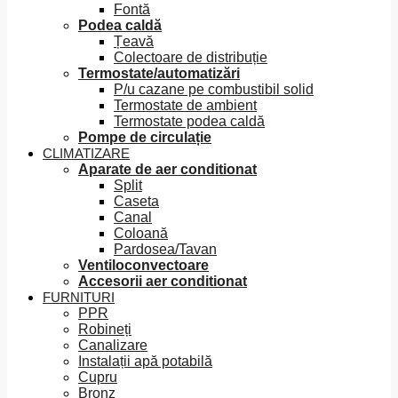
Fontă
Podea caldă
Țeavă
Colectoare de distribuție
Termostate/automatizări
P/u cazane pe combustibil solid
Termostate de ambient
Termostate podea caldă
Pompe de circulație
CLIMATIZARE
Aparate de aer conditionat
Split
Caseta
Canal
Coloană
Pardosea/Tavan
Ventiloconvectoare
Accesorii aer conditionat
FURNITURI
PPR
Robineți
Canalizare
Instalații apă potabilă
Cupru
Bronz