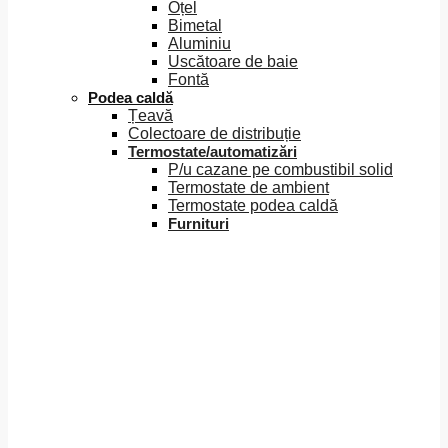
Oțel
Bimetal
Aluminiu
Uscătoare de baie
Fontă
Podea caldă
Țeavă
Colectoare de distribuție
Termostate/automatizări
P/u cazane pe combustibil solid
Termostate de ambient
Termostate podea caldă
Furnituri