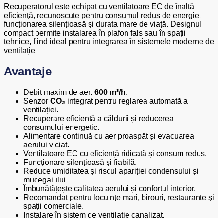
Recuperatorul este echipat cu ventilatoare EC de înaltă
eficiență, recunoscute pentru consumul redus de energie,
funcționarea silențioasă și durata mare de viață. Designul
compact permite instalarea în plafon fals sau în spații
tehnice, fiind ideal pentru integrarea în sistemele moderne de
ventilație.
Avantaje
Debit maxim de aer:
600 m³/h
.
Senzor
CO₂
integrat pentru reglarea automată a
ventilației.
Recuperare eficientă a căldurii și reducerea
consumului energetic.
Alimentare continuă cu aer proaspăt și evacuarea
aerului viciat.
Ventilatoare EC cu eficiență ridicată și consum redus.
Funcționare silențioasă și fiabilă.
Reduce umiditatea și riscul apariției condensului și
mucegaiului.
Îmbunătățește calitatea aerului și confortul interior.
Recomandat pentru locuințe mari, birouri, restaurante și
spații comerciale.
Instalare în sistem de ventilație canalizat.