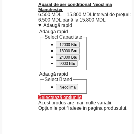
Aparat de aer conditionat Neoclima
Manchester
6.500
MDL
–
15.800
MDL
Interval de prețuri:
6.500 MDL până la 15.800 MDL
Adaugă rapid
Adaugă rapid
Select Capacitate
12000 Btu
18000 Btu
24000 Btu
9000 Btu
Adaugă rapid
Select Brand
Neoclima
Selectează opțiunile
Acest produs are mai multe variații.
Opțiunile pot fi alese în pagina produsului.