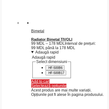
Bimetal
Radiator Bimetal TIVOLI
99
MDL
–
178
MDL
Interval de prețuri:
99 MDL până la 178 MDL
Adaugă rapid
Adaugă rapid
Select dimensiuni
HF-500B6
HF-500B17
Add to cart
Selectează opțiunile
Acest produs are mai multe variații.
Opțiunile pot fi alese în pagina produsului.