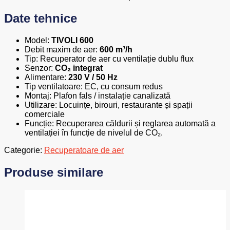
Date tehnice
Model:
TIVOLI 600
Debit maxim de aer:
600 m³/h
Tip: Recuperator de aer cu ventilație dublu flux
Senzor:
CO₂ integrat
Alimentare:
230 V / 50 Hz
Tip ventilatoare: EC, cu consum redus
Montaj: Plafon fals / instalație canalizată
Utilizare: Locuințe, birouri, restaurante și spații
comerciale
Funcție: Recuperarea căldurii și reglarea automată a
ventilației în funcție de nivelul de CO₂.
Categorie:
Recuperatoare de aer
Produse similare