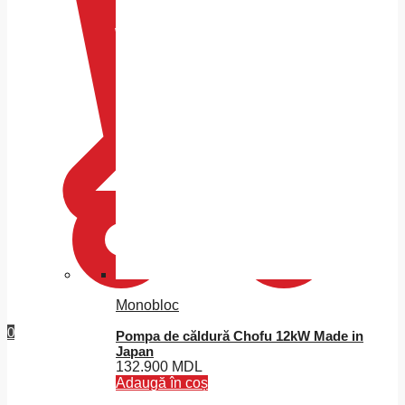
Monobloc
0
Pompa de căldură Chofu 12kW Made in
Japan
132.900
MDL
Adaugă în coș