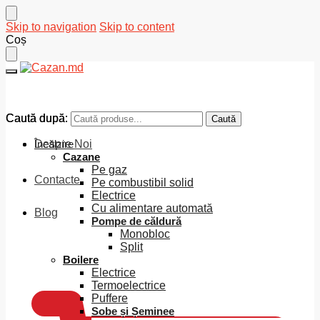
Skip to navigation
Skip to content
Coș
Caută după:
Caută după:
Caută
Caută
Despre Noi
Încălzire
Cazane
Pe gaz
Contacte
Pe combustibil solid
Electrice
Cu alimentare automată
Blog
Pompe de căldură
Monobloc
Split
0
MDL
Boilere
Electrice
Termoelectrice
Puffere
Sobe și Șeminee