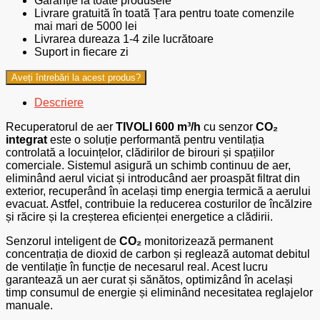
Garanție la toate produsele
Livrare gratuită în toată Țara pentru toate comenzile
mai mari de 5000 lei
Livrarea dureaza 1-4 zile lucrătoare
Suport in fiecare zi
Aveți întrebări la acest produs?
Descriere
Recuperatorul de aer
TIVOLI 600 m³/h
cu senzor
CO₂
integrat
este o soluție performantă pentru ventilația
controlată a locuințelor, clădirilor de birouri și spațiilor
comerciale. Sistemul asigură un schimb continuu de aer,
eliminând aerul viciat și introducând aer proaspăt filtrat din
exterior, recuperând în același timp energia termică a aerului
evacuat. Astfel, contribuie la reducerea costurilor de încălzire
și răcire și la creșterea eficienței energetice a clădirii.
Senzorul inteligent de
CO₂
monitorizează permanent
concentrația de dioxid de carbon și reglează automat debitul
de ventilație în funcție de necesarul real. Acest lucru
garantează un aer curat și sănătos, optimizând în același
timp consumul de energie și eliminând necesitatea reglajelor
manuale.