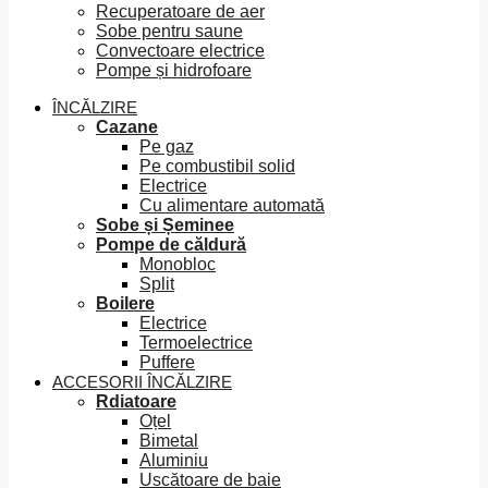
Recuperatoare de aer
Sobe pentru saune
Convectoare electrice
Pompe și hidrofoare
ÎNCĂLZIRE
Cazane
Pe gaz
Pe combustibil solid
Electrice
Cu alimentare automată
Sobe și Șeminee
Pompe de căldură
Monobloc
Split
Boilere
Electrice
Termoelectrice
Puffere
ACCESORII ÎNCĂLZIRE
Rdiatoare
Oțel
Bimetal
Aluminiu
Uscătoare de baie