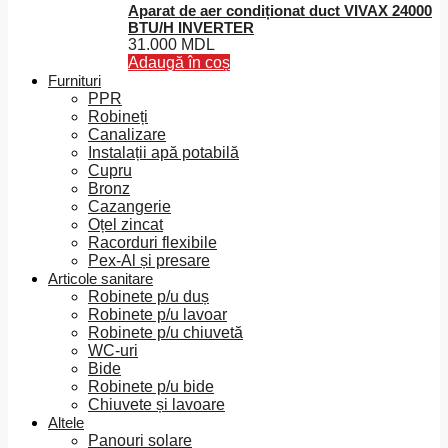
Aparat de aer condiționat duct VIVAX 24000
BTU/H INVERTER
31.000
MDL
Adaugă în coș
Furnituri
PPR
Robineți
Canalizare
Instalații apă potabilă
Cupru
Bronz
Cazangerie
Oțel zincat
Racorduri flexibile
Pex-Al și presare
Articole sanitare
Robinete p/u duș
Robinete p/u lavoar
Robinete p/u chiuvetă
WC-uri
Bide
Robinete p/u bide
Chiuvete și lavoare
Altele
Panouri solare