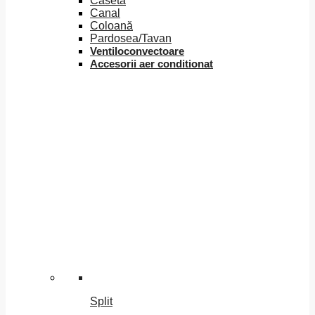
Caseta
Canal
Coloană
Pardosea/Tavan
Ventiloconvectoare
Accesorii aer conditionat
Split