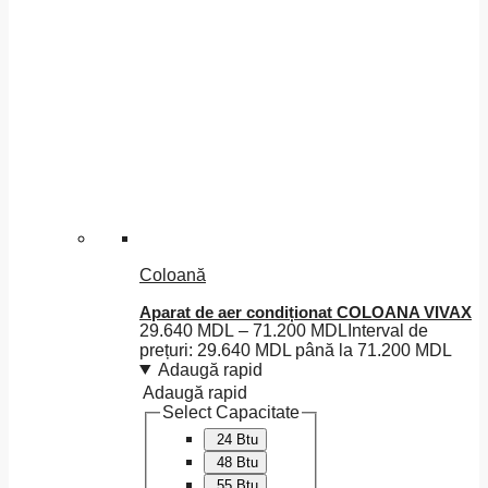
Coloană
Aparat de aer condiționat COLOANA VIVAX
29.640
MDL
–
71.200
MDL
Interval de
prețuri: 29.640 MDL până la 71.200 MDL
Adaugă rapid
Adaugă rapid
Select Capacitate
24 Btu
48 Btu
55 Btu