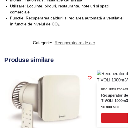
Montaj: Plafon fals / instalație canalizată
Utilizare: Locuințe, birouri, restaurante, hoteluri și spații
comerciale
Funcție: Recuperarea căldurii și reglarea automată a ventilației
în funcție de nivelul de CO₂.
Categorie:
Recuperatoare de aer
Produse similare
RECUPERATOARE
Recuperator de 
TIVOLI 1000m3
50.800
MDL