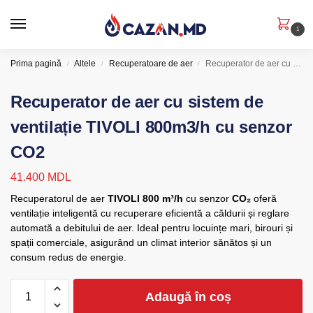
1
Prima pagină
Altele
Recuperatoare de aer
Recuperator de aer cu sistem de ventilație TIVOLI 800m3/h cu senzor CO2
/
/
/
Recuperator de aer cu sistem de
ventilație TIVOLI 800m3/h cu senzor
CO2
41.400
MDL
Recuperatorul de aer
TIVOLI 800 m³/h
cu senzor
CO₂
oferă
ventilație inteligentă cu recuperare eficientă a căldurii și reglare
automată a debitului de aer. Ideal pentru locuințe mari, birouri și
spații comerciale, asigurând un climat interior sănătos și un
consum redus de energie.
Adaugă în coș