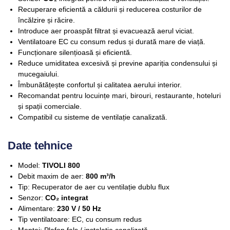
Recuperare eficientă a căldurii și reducerea costurilor de
încălzire și răcire.
Introduce aer proaspăt filtrat și evacuează aerul viciat.
Ventilatoare EC cu consum redus și durată mare de viață.
Funcționare silențioasă și eficientă.
Reduce umiditatea excesivă și previne apariția condensului și
mucegaiului.
Îmbunătățește confortul și calitatea aerului interior.
Recomandat pentru locuințe mari, birouri, restaurante, hoteluri
și spații comerciale.
Compatibil cu sisteme de ventilație canalizată.
Date tehnice
Model:
TIVOLI 800
Debit maxim de aer:
800 m³/h
Tip: Recuperator de aer cu ventilație dublu flux
Senzor:
CO₂ integrat
Alimentare:
230 V / 50 Hz
Tip ventilatoare: EC, cu consum redus