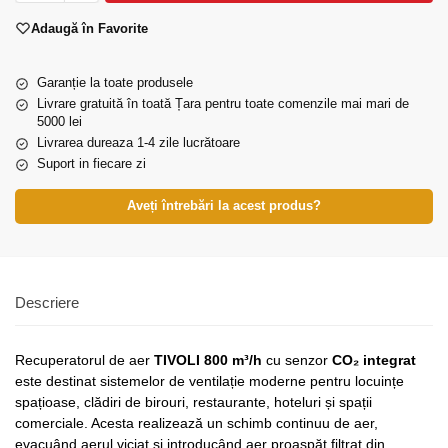
Adaugă în Favorite
Garanție la toate produsele
Livrare gratuită în toată Țara pentru toate comenzile mai mari de
5000 lei
Livrarea dureaza 1-4 zile lucrătoare
Suport in fiecare zi
Aveți întrebări la acest produs?
Descriere
Recuperatorul de aer
TIVOLI 800 m³/h
cu senzor
CO₂ integrat
este destinat sistemelor de ventilație moderne pentru locuințe
spațioase, clădiri de birouri, restaurante, hoteluri și spații
comerciale. Acesta realizează un schimb continuu de aer,
evacuând aerul viciat și introducând aer proaspăt filtrat din