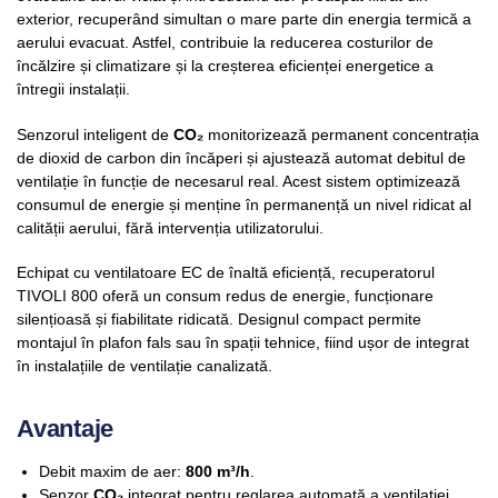
exterior, recuperând simultan o mare parte din energia termică a
aerului evacuat. Astfel, contribuie la reducerea costurilor de
încălzire și climatizare și la creșterea eficienței energetice a
întregii instalații.
Senzorul inteligent de
CO₂
monitorizează permanent concentrația
de dioxid de carbon din încăperi și ajustează automat debitul de
ventilație în funcție de necesarul real. Acest sistem optimizează
consumul de energie și menține în permanență un nivel ridicat al
calității aerului, fără intervenția utilizatorului.
Echipat cu ventilatoare EC de înaltă eficiență, recuperatorul
TIVOLI 800 oferă un consum redus de energie, funcționare
silențioasă și fiabilitate ridicată. Designul compact permite
montajul în plafon fals sau în spații tehnice, fiind ușor de integrat
în instalațiile de ventilație canalizată.
Avantaje
Debit maxim de aer:
800 m³/h
.
Senzor
CO₂
integrat pentru reglarea automată a ventilației.