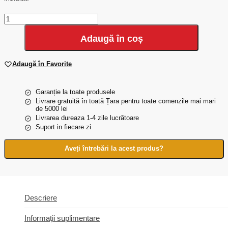
Cantitate
Set
distribuitor
Adaugă în coș
inox
Termojet
10
Adaugă în Favorite
cai
TJ-
R-
Garanție la toate produsele
W-
Livrare gratuită în toată Țara pentru toate comenzile mai mari
de 5000 lei
10
Livrarea dureaza 1-4 zile lucrătoare
Suport in fiecare zi
Aveți întrebări la acest produs?
Descriere
Informații suplimentare