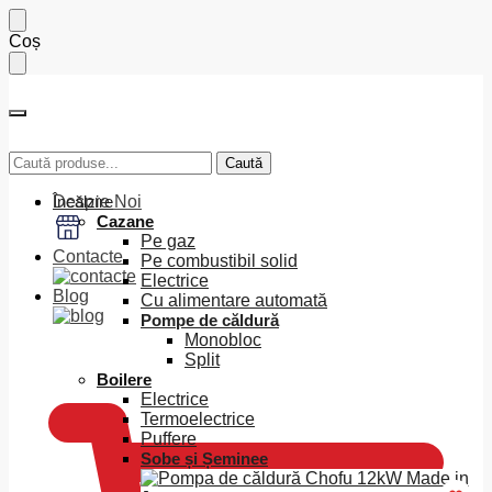
Skip
Skip
Coș
to
to
navigation
content
Caută
Caută
Caută
Caută
după:
după:
Despre Noi
Încălzire
Cazane
Pe gaz
Contacte
Pe combustibil solid
Electrice
Blog
Cu alimentare automată
Pompe de căldură
Monobloc
0
MDL
Split
Boilere
Electrice
Termoelectrice
Puffere
Sobe și Șeminee