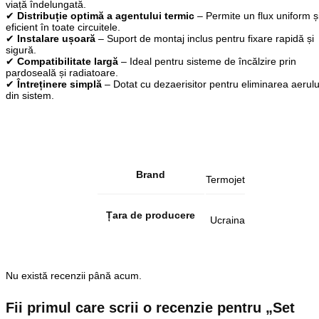
viață îndelungată.
✔
Distribuție optimă a agentului termic
– Permite un flux uniform ș
eficient în toate circuitele.
✔
Instalare ușoară
– Suport de montaj inclus pentru fixare rapidă și
sigură.
✔
Compatibilitate largă
– Ideal pentru sisteme de încălzire prin
pardoseală și radiatoare.
✔
Întreținere simplă
– Dotat cu dezaerisitor pentru eliminarea aerulu
din sistem.
Brand
Termojet
Țara de producere
Ucraina
Nu există recenzii până acum.
Fii primul care scrii o recenzie pentru „Set