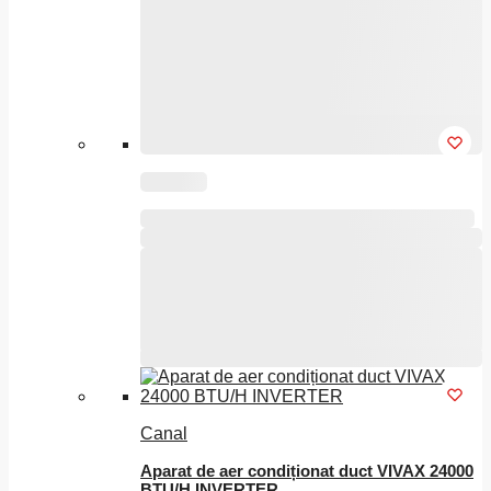
Acest
produs
are
mai
multe
variații.
Opțiunile
pot
fi
alese
în
pagina
produsului.
Acest
produs
are
Canal
mai
multe
Aparat de aer condiționat duct VIVAX 24000
variații.
BTU/H INVERTER