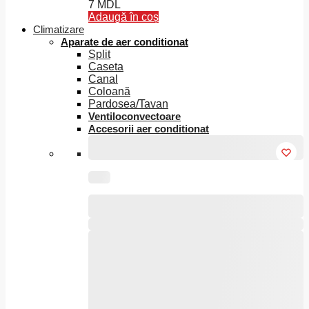
7
MDL
pot
Adaugă în coș
fi
Climatizare
alese
Aparate de aer conditionat
în
Split
pagina
Caseta
produsului.
Canal
Coloană
Pardosea/Tavan
Ventiloconvectoare
Accesorii aer conditionat