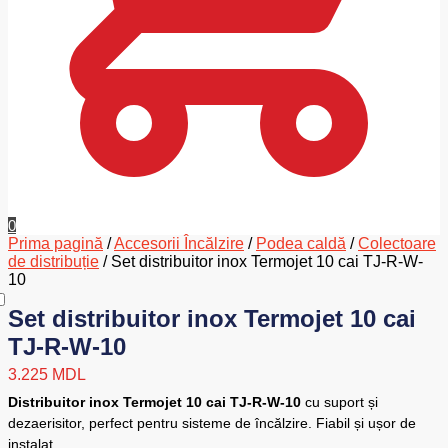
0
Prima pagină
/
Accesorii Încălzire
/
Podea caldă
/
Colectoare
de distribuție
/
Set distribuitor inox Termojet 10 cai TJ-R-W-
10
Set distribuitor inox Termojet 10 cai
TJ-R-W-10
3.225
MDL
Distribuitor inox Termojet 10 cai TJ-R-W-10
cu suport și
dezaerisitor, perfect pentru sisteme de încălzire. Fiabil și ușor de
instalat.