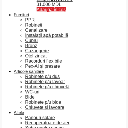
Opțiunile
31.000
MDL
pot
Adaugă în coș
fi
Furnituri
alese
PPR
în
Robineți
pagina
Canalizare
produsului.
Instalații apă potabilă
Cupru
Bronz
Cazangerie
Oțel zincat
Racorduri flexibile
Pex-Al și presare
Articole sanitare
Robinete p/u duș
Robinete p/u lavoar
Robinete p/u chiuvetă
WC-uri
Bide
Robinete p/u bide
Chiuvete și lavoare
Altele
Panouri solare
Recuperatoare de aer
Sobe pentru saune