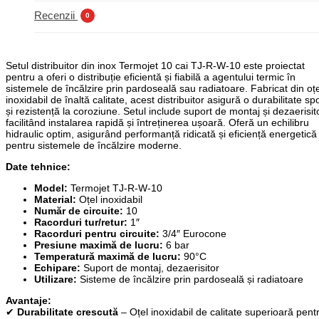
Recenzii
0
Setul distribuitor din inox Termojet 10 cai TJ-R-W-10 este proiectat
pentru a oferi o distribuție eficientă și fiabilă a agentului termic în
sistemele de încălzire prin pardoseală sau radiatoare. Fabricat din oțe
inoxidabil de înaltă calitate, acest distribuitor asigură o durabilitate spo
și rezistență la coroziune. Setul include suport de montaj și dezaerisito
facilitând instalarea rapidă și întreținerea ușoară. Oferă un echilibru
hidraulic optim, asigurând performanță ridicată și eficiență energetică
pentru sistemele de încălzire moderne.
Date tehnice:
Model:
Termojet TJ-R-W-10
Material:
Oțel inoxidabil
Număr de circuite:
10
Racorduri tur/retur:
1″
Racorduri pentru circuite:
3/4″ Eurocone
Presiune maximă de lucru:
6 bar
Temperatură maximă de lucru:
90°C
Echipare:
Suport de montaj, dezaerisitor
Utilizare:
Sisteme de încălzire prin pardoseală și radiatoare
Avantaje:
✔
Durabilitate crescută
– Oțel inoxidabil de calitate superioară pent