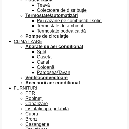
Țeavă
Colectoare de distribuție
Termostate/automatizări
P/u cazane pe combustibil solid
Termostate de ambient
Termostate podea caldă
Pompe de circulație
CLIMATIZARE
Aparate de aer conditionat
Split
Caseta
Canal
Coloană
Pardosea/Tavan
Ventiloconvectoare
Accesorii aer conditionat
FURNITURI
PPR
Robineți
Canalizare
Instalații apă potabilă
Cupru
Bronz
Cazangerie