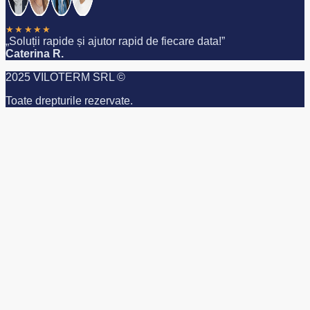
★★★★★
„Soluții rapide și ajutor rapid de fiecare data!”
Caterina R.
2025 VILOTERM SRL ©
Toate drepturile rezervate.