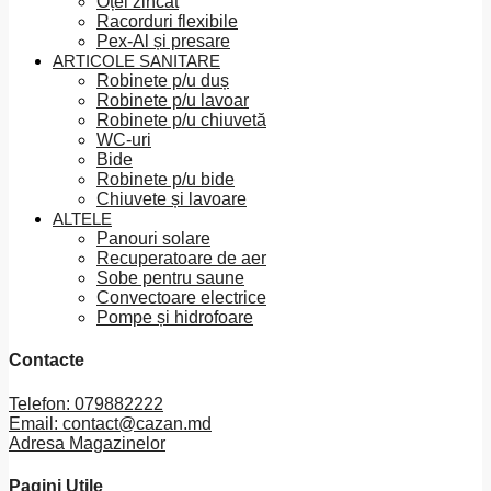
Oțel zincat
Racorduri flexibile
Pex-Al și presare
ARTICOLE SANITARE
Robinete p/u duș
Robinete p/u lavoar
Robinete p/u chiuvetă
WC-uri
Bide
Robinete p/u bide
Chiuvete și lavoare
ALTELE
Panouri solare
Recuperatoare de aer
Sobe pentru saune
Convectoare electrice
Pompe și hidrofoare
Contacte
Telefon: 079882222
Email: contact@cazan.md
Adresa Magazinelor
Pagini Utile