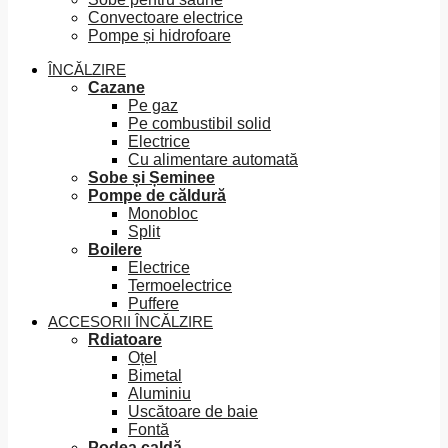
Convectoare electrice
Pompe și hidrofoare
ÎNCĂLZIRE
Cazane
Pe gaz
Pe combustibil solid
Electrice
Cu alimentare automată
Sobe și Șeminee
Pompe de căldură
Monobloc
Split
Boilere
Electrice
Termoelectrice
Puffere
ACCESORII ÎNCĂLZIRE
Rdiatoare
Oțel
Bimetal
Aluminiu
Uscătoare de baie
Fontă
Podea caldă