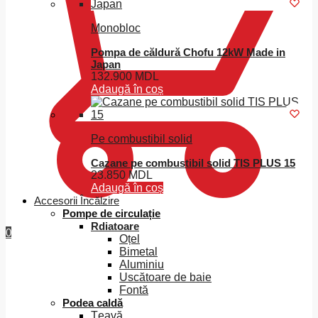
Monobloc
Pompa de căldură Chofu 12kW Made in
Japan
132.900
MDL
Adaugă în coș
Pe combustibil solid
Cazane pe combustibil solid TIS PLUS 15
23.850
MDL
Adaugă în coș
Accesorii Încălzire
Pompe de circulație
Rdiatoare
0
Oțel
Bimetal
Aluminiu
Uscătoare de baie
Fontă
Podea caldă
Țeavă