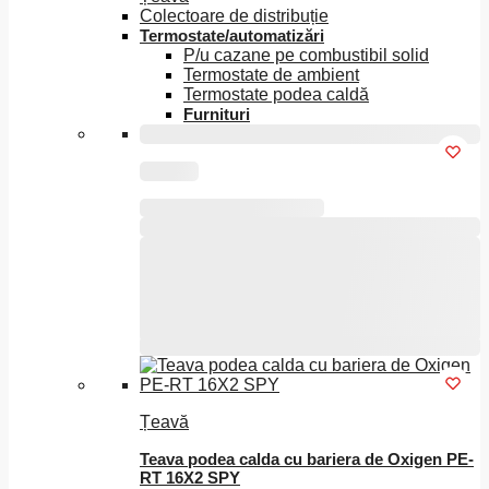
Colectoare de distribuție
Termostate/automatizări
P/u cazane pe combustibil solid
Termostate de ambient
Termostate podea caldă
Furnituri
Acest
produs
are
Țeavă
mai
multe
Teava podea calda cu bariera de Oxigen PE-
variații.
RT 16X2 SPY
Opțiunile