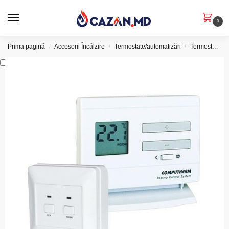
0
Prima pagină
Accesorii Încălzire
Termostate/automatizări
Termostate de ambient
/
/
/