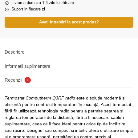
Livrarea dureaza 1-4 zile lucrătoare
Suport in fiecare zi
Aveți întrebări la acest produs?
Descriere
Informații suplimentare
Recenzii
0
Termostat Computherm Q3RF radio
este o soluție modernă și
eficientă pentru controlul temperaturii în locuință. Acest termostat
fără fir utilizează tehnologia radio pentru a permite setarea și
reglarea temperaturii de la distanță, fără a fi necesare cabluri
suplimentare, ceea ce îl face ideal pentru orice tip de încălzire
sau răcire. Designul său compact și intuitiv oferă o utilizare simplă
și o programare ușoară, permițând un control precis al